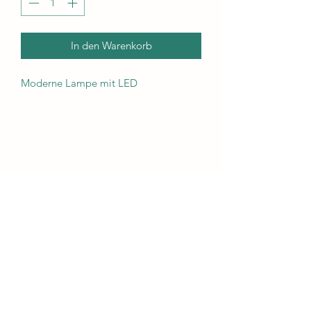
In den Warenkorb
Moderne Lampe mit LED
Kunst Scheune
Abo-Formular
Absenden