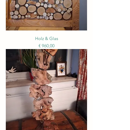
Holz & Glas
Preis
€ 960,00