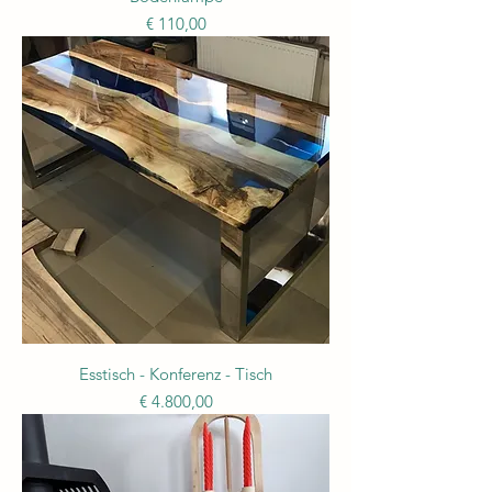
Preis
€ 110,00
Esstisch - Konferenz - Tisch
Preis
€ 4.800,00