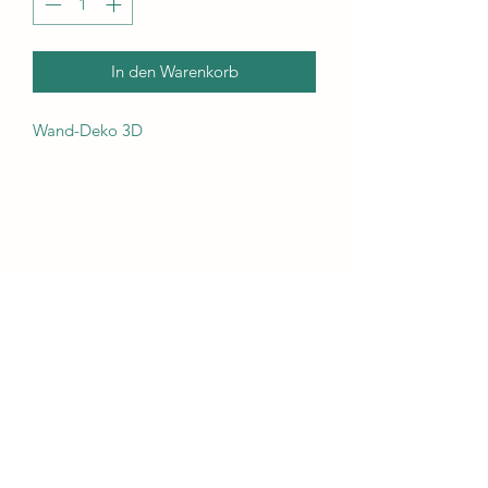
In den Warenkorb
Wand-Deko 3D 
Kunst Scheune
Abo-Formular
Absenden