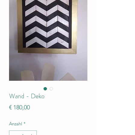
Wand - Deko
Preis
€ 180,00
Anzahl
*